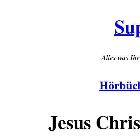
Su
Alles was Ihr 
Hörbüc
Jesus Chri